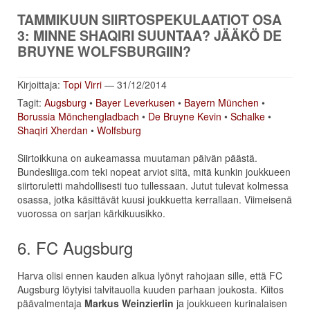
TAMMIKUUN SIIRTOSPEKULAATIOT OSA
3: MINNE SHAQIRI SUUNTAA? JÄÄKÖ DE
BRUYNE WOLFSBURGIIN?
Kirjoittaja:
Topi Virri
— 31/12/2014
Tagit:
Augsburg
•
Bayer Leverkusen
•
Bayern München
•
Borussia Mönchengladbach
•
De Bruyne Kevin
•
Schalke
•
Shaqiri Xherdan
•
Wolfsburg
Siirtoikkuna on aukeamassa muutaman päivän päästä.
Bundesliiga.com teki nopeat arviot siitä, mitä kunkin joukkueen
siirtoruletti mahdollisesti tuo tullessaan. Jutut tulevat kolmessa
osassa, jotka käsittävät kuusi joukkuetta kerrallaan. Viimeisenä
vuorossa on sarjan kärkikuusikko.
6. FC Augsburg
Harva olisi ennen kauden alkua lyönyt rahojaan sille, että FC
Augsburg löytyisi talvitauolla kuuden parhaan joukosta. Kiitos
päävalmentaja
Markus Weinzierl
in
ja joukkueen kurinalaisen