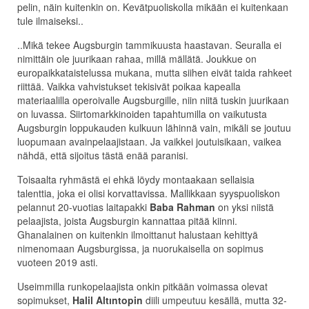
pelin, näin kuitenkin on. Kevätpuoliskolla mikään ei kuitenkaan
tule ilmaiseksi..
..Mikä tekee Augsburgin tammikuusta haastavan. Seuralla ei
nimittäin ole juurikaan rahaa, millä mällätä. Joukkue on
europaikkataistelussa mukana, mutta siihen eivät taida rahkeet
riittää. Vaikka vahvistukset tekisivät poikaa kapealla
materiaalilla operoivalle Augsburgille, niin niitä tuskin juurikaan
on luvassa. Siirtomarkkinoiden tapahtumilla on vaikutusta
Augsburgin loppukauden kulkuun lähinnä vain, mikäli se joutuu
luopumaan avainpelaajistaan. Ja vaikkei joutuisikaan, vaikea
nähdä, että sijoitus tästä enää paranisi.
Toisaalta ryhmästä ei ehkä löydy montaakaan sellaisia
talenttia, joka ei olisi korvattavissa. Mallikkaan syyspuoliskon
pelannut 20-vuotias laitapakki
Baba Rahman
on yksi niistä
pelaajista, joista Augsburgin kannattaa pitää kiinni.
Ghanalainen on kuitenkin ilmoittanut halustaan kehittyä
nimenomaan Augsburgissa, ja nuorukaisella on sopimus
vuoteen 2019 asti.
Useimmilla runkopelaajista onkin pitkään voimassa olevat
sopimukset,
Halil Altıntopin
diili umpeutuu kesällä, mutta 32-