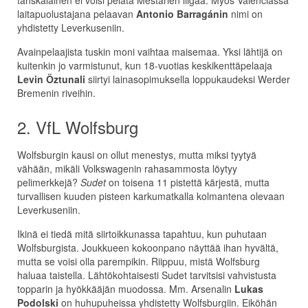
tanskalainen ei voisi pelata Mestarien liigaa. Myös Valenciassa
laitapuolustajana pelaavan
Antonio Barragánin
nimi on
yhdistetty Leverkuseniin.
Avainpelaajista tuskin moni vaihtaa maisemaa. Yksi lähtijä on
kuitenkin jo varmistunut, kun 18-vuotias keskikenttäpelaaja
Levin Öztunali
siirtyi lainasopimuksella loppukaudeksi Werder
Bremenin riveihin.
2. VfL Wolfsburg
Wolfsburgin kausi on ollut menestys, mutta miksi tyytyä
vähään, mikäli Volkswagenin rahasammosta löytyy
pelimerkkejä?
Sudet
on toisena 11 pistettä kärjestä, mutta
turvallisen kuuden pisteen karkumatkalla kolmantena olevaan
Leverkuseniin.
Ikinä ei tiedä mitä siirtoikkunassa tapahtuu, kun puhutaan
Wolfsburgista. Joukkueen kokoonpano näyttää ihan hyvältä,
mutta se voisi olla parempikin. Riippuu, mistä Wolfsburg
haluaa taistella. Lähtökohtaisesti Sudet tarvitsisi vahvistusta
topparin ja hyökkääjän muodossa. Mm. Arsenalin
Lukas
Podolski
on huhupuheissa yhdistetty Wolfsburgiin. Eiköhän