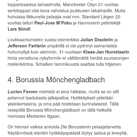
toppariosastoa lainasiirrolla. Manchester Cityn 21-vuotias
serbitoppari olisi kova vahvistus joukkueen takalinjoille. Muita
huhuissa liikkuneita pelaajia ovat mm. Standard Liègen 22-
vuotias laituri
Paul-Jose M’Poku
ja Hannoverin pelintekijä
Lars Stindl
.
Loukkaantumisten vuoksi esimerkiksi
Julian Draxlerin
ja
Jefferson Farfánin
ympärillä ei ole pyörinyt samanlaista
huhumyllyä kuin aiemmin. 31-vuotiaan
Klaas-Jan Huntelaarin
hinta verrattuna nykyformiin ei välttämättä herätä suurseurojen
mielenkiintoa. Schalken tammikuusta saattaa tulla hiljainen.
4. Borussia Mönchengladbach
Lucien Favren
miehistö ei aina häikäise, mutta se on silti
pelannut laadukasta jalkapalloa. Hyökkäykset pidetään
yksinkertaisina, ja oma pää hoidetaan kurinalaisesti. Tällä
reseptillä Borussia Mönchengladbach on tällä hetkellä
menossa Mestarien liigaan.
On hieman vaikea arvioida
Die Borussienin
pelaajatarvetta.
Käytännössä etenkin hyökkäyspäästä löytyy laatua ja leveyttä,