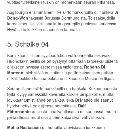
vuotias turkkilainen tuskin on monenkaan seuran kiikarissa.
Augsburgin ensimmäinen liike siirtomarkkinoilla oli hankkia
Ji
Dong-Won
takaisin Borussia Dortmundista. Toissakaudella
korealainen iski viisi maalia Augsburgille puolessa kaudessa.
Hyvä siirto kaikkien osapuolien kannalta.
5. Schalke 04
Kuninkaansinisten syyspuoliskoa voi luonnehtia sekavaksi.
Huonollakin pelillä se on pystynyt ottamaan tarpeeksi pisteitä
ollakseen hyvissä asetelmissa viidentenä.
Roberto Di
Matteon
miehistöllä on kuitenkin peiliin katsomisen paikka,
mikäli joukkue haluaa pelata ensi kaudella Mestarien liigaa.
Seuran tilanne siirtomarkkinoilla on hankala. Kokoonpanosta
kyllä löytyy nimekkäitä kavereita kaikille pelipaikoille, mutta
loukkaantumistilanne on vaikea, eikä Di Matteo ole saanut
hyödynnettyä pelaajiensa potentiaalia.
Ralf
Fährmannin
ansiosta maalivahtiosasto on kunnossa, mutta
periaattessa muut osa-alueet kaipaisivat vahvistuksia.
Matija Nastasić
in
on huhuiltu vahvistavan joukkueen