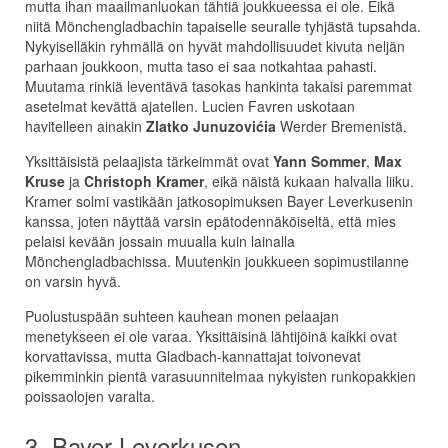
mutta ihan maailmanluokan tähtiä joukkueessa ei ole. Eikä
niitä Mönchengladbachin tapaiselle seuralle tyhjästä tupsahda.
Nykyiselläkin ryhmällä on hyvät mahdollisuudet kivuta neljän
parhaan joukkoon, mutta taso ei saa notkahtaa pahasti.
Muutama rinkiä leventävä tasokas hankinta takaisi paremmat
asetelmat kevättä ajatellen. Lucien Favren uskotaan
havitelleen ainakin
Zlatko Junuzovićia
Werder Bremenistä.
Yksittäisistä pelaajista tärkeimmät ovat
Yann Sommer
,
Max
Kruse
ja
Christoph Kramer
, eikä näistä kukaan halvalla liiku.
Kramer solmi vastikään jatkosopimuksen Bayer Leverkusenin
kanssa, joten näyttää varsin epätodennäköiseltä, että mies
pelaisi kevään jossain muualla kuin lainalla
Mönchengladbachissa. Muutenkin joukkueen sopimustilanne
on varsin hyvä.
Puolustuspään suhteen kauhean monen pelaajan
menetykseen ei ole varaa. Yksittäisinä lähtijöinä kaikki ovat
korvattavissa, mutta Gladbach-kannattajat toivonevat
pikemminkin pientä varasuunnitelmaa nykyisten runkopakkien
poissaolojen varalta.
3. Bayer Leverkusen