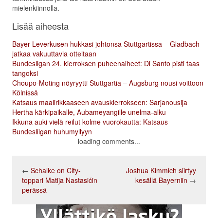
mielenkiinnolla.
Lisää aiheesta
Bayer Leverkusen hukkasi johtonsa Stuttgartissa – Gladbach
jatkaa vakuuttavia otteitaan
Bundesligan 24. kierroksen puheenaiheet: Di Santo pisti taas
tangoksi
Choupo-Moting nöyryytti Stuttgartia – Augsburg nousi voittoon
Kölnissä
Katsaus maalirikkaaseen avauskierrokseen: Sarjanousija
Hertha kärkipaikalle, Aubameyangille unelma-alku
Ikkuna auki vielä reilut kolme vuorokautta: Katsaus
Bundesliigan huhumyllyyn
loading comments...
←
Schalke on City-
Joshua Kimmich siirtyy
toppari Matija Nastasićin
kesällä Bayerniin
→
perässä