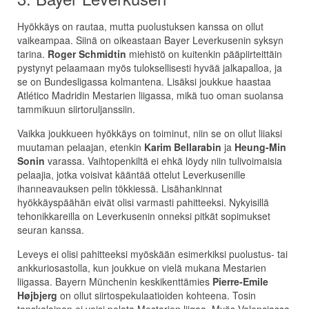
Hyökkäys on rautaa, mutta puolustuksen kanssa on ollut
vaikeampaa. Siinä on oikeastaan Bayer Leverkusenin syksyn
tarina.
Roger Schmidtin
miehistö on kuitenkin pääpiirteittäin
pystynyt pelaamaan myös tuloksellisesti hyvää jalkapalloa, ja
se on Bundesligassa kolmantena. Lisäksi joukkue haastaa
Atlético Madridin Mestarien liigassa, mikä tuo oman suolansa
tammikuun siirtoruljanssiin.
Vaikka joukkueen hyökkäys on toiminut, niin se on ollut liiaksi
muutaman pelaajan, etenkin
Karim Bellarabin
ja
Heung-Min
Sonin
varassa. Vaihtopenkiltä ei ehkä löydy niin tulivoimaisia
pelaajia, jotka voisivat kääntää ottelut Leverkusenille
ihanneavauksen pelin tökkiessä. Lisähankinnat
hyökkäyspäähän eivät olisi varmasti pahitteeksi. Nykyisillä
tehonikkareilla on Leverkusenin onneksi pitkät sopimukset
seuran kanssa.
Leveys ei olisi pahitteeksi myöskään esimerkiksi puolustus- tai
ankkuriosastolla, kun joukkue on vielä mukana Mestarien
liigassa. Bayern Münchenin keskikenttämies
Pierre-Emile
Højbjerg
on ollut siirtospekulaatioiden kohteena. Tosin