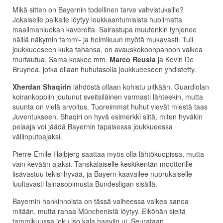
Mikä sitten on Bayernin todellinen tarve vahvistuksille?
Jokaiselle paikalle löytyy loukkaantumisista huolimatta
maailmanluokan kavereita. Sairastupa muutenkin tyhjenee
näillä näkymin tammi- ja helmikuun myötä mukavasti. Tuli
joukkueeseen kuka tahansa, on avauskokoonpanoon vaikea
murtautua. Sama koskee mm.
Marco Reusia
ja Kevin De
Bruynea, jotka ollaan huhutasolla joukkueeseen yhdistetty.
Xherdan Shaqirin
lähdöstä ollaan kohistu pitkään. Guardiolan
koirankoppiin joutunut sveitsiläinen varmasti lähteekin, mutta
suunta on vielä arvoitus. Tuoreimmat huhut vievät miestä taas
Juventukseen. Shaqiri on hyvä esimerkki siitä, miten hyväkin
pelaaja voi jäädä Bayernin tapaisessa joukkueessa
väliinputoajaksi.
Pierre-Emile Højbjerg saattaa myös olla lähtökuopissa, mutta
vain kevään ajaksi. Tanskalaiselle keskikentän moottorille
lisävastuu tekisi hyvää, ja Bayern kaavailee nuorukaiselle
luultavasti lainasopimusta Bundesligan sisällä.
Bayernin hankinnoista on tässä vaiheessa vaikea sanoa
mitään, mutta rahaa Münchenistä löytyy. Eiköhän sieltä
tammikuussa joku iso kala haaviin ui. Seurataan