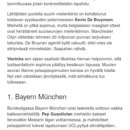
tammikuussa jotain konkreettistakin tapahdu.
Lähtijöiden puolella suurin mielenkiinto on kohdistunut
loistavan syyskauden pelanneeseen
Kevin De Bruyneen
.
Miehellä on pitkä sopimus, mutta belgialaisen maagiset otteet
ovat herättäneet suurseurojen mielenkiinnon. Manchester
Cityn väitetään tehneen 20 miljoonan punnan tarjouksen
taiturista. De Bruynen agentti kyllä vakuutti, ettei mies ole
siirtymässä minnekkään. Saapahan nähdä.
Vierinha
sen sijaan saattaisi liikahtaa hieman helpommin, sillä
lusitaanilaiturin sopimus päättyy kesäkuun lopussa. Muuten
seuran tilanne pelaajasopimusten kanssa on hyvällä tolalla.
Nyt vain odotellaan jännityksellä, mitä siirtoikkuna tuo
tullessaan.
1. Bayern München
Bundesligassa Bayern München voisi lasketella voittoon vaikka
kakkosmiehistöllä.
Pep Guardiolan
miehistön katseet
lienevätkin Mestarin liigan voittamisessa, ja mahdolliset
pelaajasiirrot tulevat tapatumaan UCL-pyttyä silmälläpitäen.