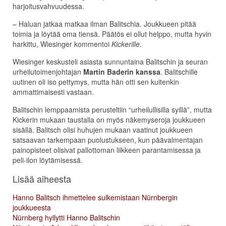
harjoitusvahvuudessa.
– Haluan jatkaa matkaa ilman Balitschia. Joukkueen pitää
toimia ja löytää oma tiensä. Päätös ei ollut helppo, mutta hyvin
harkittu, Wiesinger kommentoi
Kickerille
.
Wiesinger keskusteli asiasta sunnuntaina Balitschin ja seuran
urheilutoimenjohtajan
Martin Baderin kanssa
. Balitschille
uutinen oli iso pettymys, mutta hän otti sen kuitenkin
ammattimaisesti vastaan.
Balitschin lemppaamista perusteltiin “urheilullisilla syillä”, mutta
Kickerin mukaan taustalla on myös näkemyseroja joukkueen
sisällä. Balitsch olisi huhujen mukaan vaatinut joukkueen
satsaavan tarkempaan puolustukseen, kun päävalmentajan
painopisteet olisivat pallottoman liikkeen parantamisessa ja
peli-ilon löytämisessä.
Lisää aiheesta
Hanno Balitsch ihmettelee sulkemistaan Nürnbergin
joukkueesta
Nürnberg hyllytti Hanno Balitschin