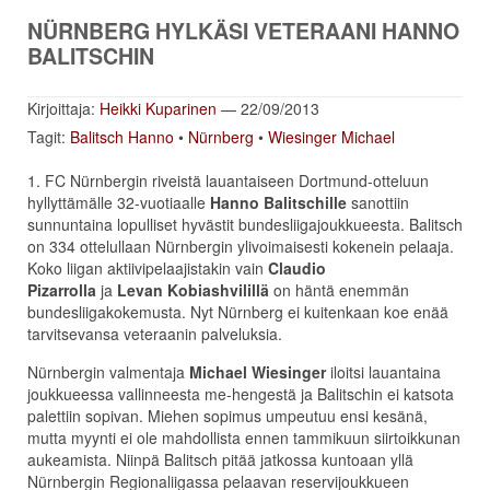
NÜRNBERG HYLKÄSI VETERAANI HANNO
BALITSCHIN
Kirjoittaja:
Heikki Kuparinen
— 22/09/2013
Tagit:
Balitsch Hanno
•
Nürnberg
•
Wiesinger Michael
1. FC Nürnbergin riveistä lauantaiseen Dortmund-otteluun
hyllyttämälle 32-vuotiaalle
Hanno Balitschille
sanottiin
sunnuntaina lopulliset hyvästit bundesliigajoukkueesta. Balitsch
on 334 ottelullaan Nürnbergin ylivoimaisesti kokenein pelaaja.
Koko liigan aktiivipelaajistakin vain
Claudio
Pizarrolla
ja
Levan Kobiashvilillä
on häntä enemmän
bundesliigakokemusta. Nyt Nürnberg ei kuitenkaan koe enää
tarvitsevansa veteraanin palveluksia.
Nürnbergin valmentaja
Michael Wiesinger
iloitsi lauantaina
joukkueessa vallinneesta me-hengestä ja Balitschin ei katsota
palettiin sopivan. Miehen sopimus umpeutuu ensi kesänä,
mutta myynti ei ole mahdollista ennen tammikuun siirtoikkunan
aukeamista. Niinpä Balitsch pitää jatkossa kuntoaan yllä
Nürnbergin Regionaliigassa pelaavan reservijoukkueen