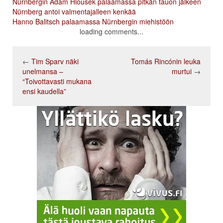
Nürnbergin Adam Hlousek palaamassa pitkän tauon jälkeen
Nürnberg antoi valmentajalleen kenkää
Hanno Balitsch palaamassa Nürnbergin miehistöön
loading comments...
←
Tim Sparv näki
Tomás Rincónin leuka
unelmansa –
murtui
→
“Toivottavasti mukana
ensi kaudella”