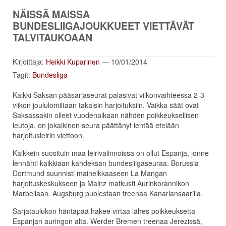
NÄISSÄ MAISSA
BUNDESLIIGAJOUKKUEET VIETTÄVÄT
TALVITAUKOAAN
Kirjoittaja:
Heikki Kuparinen
— 10/01/2014
Tagit:
Bundesliga
Kaikki Saksan pääsarjaseurat palasivat viikonvaihteessa 2-3
viikon joululomiltaan takaisin harjoituksiin. Vaikka säät ovat
Saksassakin olleet vuodenaikaan nähden poikkeuksellisen
leutoja, on jokaikinen seura päättänyt lentää etelään
harjoitusleirin viettoon.
Kaikkein suosituin maa leirivalinnoissa on ollut Espanja, jonne
lennähti kaikkiaan kahdeksan bundesliigaseuraa. Borussia
Dortmund suunnisti maineikkaaseen La Mangan
harjoituskeskukseen ja Mainz matkusti Aurinkorannikon
Marbellaan. Augsburg puolestaan treenaa Kanariansaarilla.
Sarjataulukon häntäpää hakee virtaa lähes poikkeuksetta
Espanjan auringon alta. Werder Bremen treenaa Jerezissä,