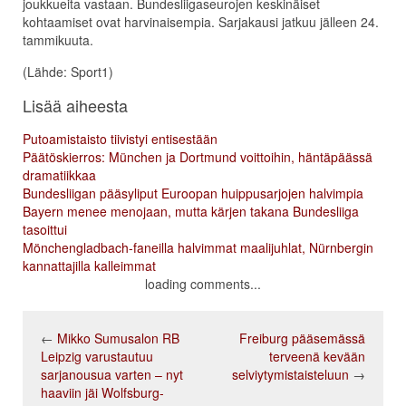
joukkueita vastaan. Bundesliigaseurojen keskinäiset
kohtaamiset ovat harvinaisempia. Sarjakausi jatkuu jälleen 24.
tammikuuta.
(Lähde: Sport1)
Lisää aiheesta
Putoamistaisto tiivistyi entisestään
Päätöskierros: München ja Dortmund voittoihin, häntäpäässä
dramatiikkaa
Bundesliigan pääsyliput Euroopan huippusarjojen halvimpia
Bayern menee menojaan, mutta kärjen takana Bundesliiga
tasoittui
Mönchengladbach-faneilla halvimmat maalijuhlat, Nürnbergin
kannattajilla kalleimmat
loading comments...
←
Mikko Sumusalon RB
Freiburg pääsemässä
Leipzig varustautuu
terveenä kevään
sarjanousua varten – nyt
selviytymistaisteluun
→
haaviin jäi Wolfsburg-