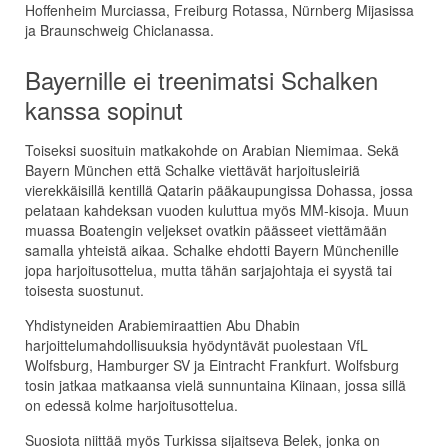
Hoffenheim Murciassa, Freiburg Rotassa, Nürnberg Mijasissa
ja Braunschweig Chiclanassa.
Bayernille ei treenimatsi Schalken
kanssa sopinut
Toiseksi suosituin matkakohde on Arabian Niemimaa. Sekä
Bayern München että Schalke viettävät harjoitusleiriä
vierekkäisillä kentillä Qatarin pääkaupungissa Dohassa, jossa
pelataan kahdeksan vuoden kuluttua myös MM-kisoja. Muun
muassa Boatengin veljekset ovatkin päässeet viettämään
samalla yhteistä aikaa. Schalke ehdotti Bayern Münchenille
jopa harjoitusottelua, mutta tähän sarjajohtaja ei syystä tai
toisesta suostunut.
Yhdistyneiden Arabiemiraattien Abu Dhabin
harjoittelumahdollisuuksia hyödyntävät puolestaan VfL
Wolfsburg, Hamburger SV ja Eintracht Frankfurt. Wolfsburg
tosin jatkaa matkaansa vielä sunnuntaina Kiinaan, jossa sillä
on edessä kolme harjoitusottelua.
Suosiota niittää myös Turkissa sijaitseva Belek, jonka on