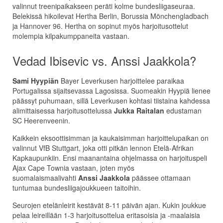
valinnut treenipaikakseen peräti kolme bundesliigaseuraa.
Belekissä hikoilevat Hertha Berlin, Borussia Mönchengladbach
ja Hannover 96. Hertha on sopinut myös harjoitusottelut
molempia kilpakumppaneita vastaan.
Vedad Ibisevic vs. Anssi Jaakkola?
Sami Hyypiän
Bayer Leverkusen harjoittelee paraikaa
Portugalissa sijaitsevassa Lagosissa. Suomeakin Hyypiä lienee
päässyt puhumaan, sillä Leverkusen kohtasi tiistaina kahdessa
alimittaisessa harjoitusottelussa
Jukka Raitalan
edustaman
SC Heerenveenin.
Kaikkein eksoottisimman ja kaukaisimman harjoittelupaikan on
valinnut VfB Stuttgart, joka otti pitkän lennon Etelä-Afrikan
Kapkaupunkiin. Ensi maanantaina ohjelmassa on harjoituspeli
Ajax Cape Townia vastaan, joten myös
suomalaismaalivahti
Anssi Jaakkola
päässee ottamaan
tuntumaa bundesliigajoukkueen taitoihin.
Seurojen etelänleirit kestävät 8-11 päivän ajan. Kukin joukkue
pelaa leireillään 1-3 harjoitusottelua eritasoisia ja -maalaisia