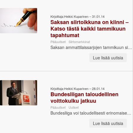
Kirjoittaja:Heikki Kuparinen – 31.01.14
Saksan siirtoikkuna on kiinni –
Katso tästä kaikki tammikuun
tapahtumat
Pääuutiset
Siirtomarkkinat
Saksan ammattilaissarjojen tammikuun siirtoikkuna on pamahtanut kiinni. Bundesliiga.com seurasi siirtomarkkinoita aktiivisesti koko tammikuun ajan. Ko...
Lue lisää uutisia
Kirjoittaja:Heikki Kuparinen – 28.01.14
Bundesliigan taloudellinen
voittokulku jatkuu
Pääuutiset
Uutiset
Bundesliiga voi taloudellisesti erinomaisen hyvin. Liiga teki uuden liikevaihtoennätyksensä jo yhdeksännellä kaudella peräkkäin. Bundesliigan ta...
Lue lisää uutisia