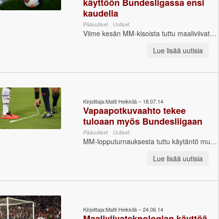
käyttöön Bundesligassa ensi
kaudella
Pääuutiset
Uutiset
Viime kesän MM-kisoista tuttu maaliviivateknologia otetaan käyttöön myös Bundesligassa kaudesta 2015-2016 lähtien. Bundesliga-joukkueet äänest...
Lue lisää uutisia
Kirjoittaja:Matti Heikkilä – 18.07.14
Vapaapotkuvaahto tekee
tuloaan myös Bundesliigaan
Pääuutiset
Uutiset
MM-lopputurnauksesta tuttu käytäntö muurin paikan merkitsemisestä sprayvaahdolla saattaa olla todellisuutta myös Bundesliigassa jo kaudella 2014-...
Lue lisää uutisia
Kirjoittaja:Matti Heikkilä – 24.06.14
Maaliviivateknologian käyttöä