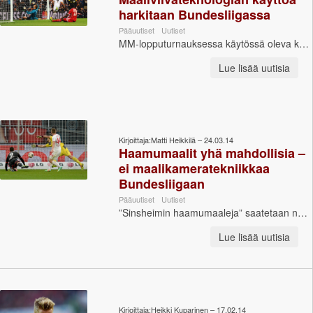
harkitaan Bundesliigassa
Pääuutiset
Uutiset
MM-lopputurnauksessa käytössä oleva kameroihin perustuva maaliviivateknologia saattaa tulla käyttöön myös Bundesliigassa. DFL:n toimitusjohtaja...
Lue lisää uutisia
Kirjoittaja:Matti Heikkilä – 24.03.14
Haamumaalit yhä mahdollisia –
ei maalikameratekniikkaa
Bundesliigaan
Pääuutiset
Uutiset
”Sinsheimin haamumaaleja” saatetaan nähdä Saksan kentillä jatkossakin. Viime vuoden lokakuussa Leverkusenin Stefan Kießling teki Hoffenheimin ...
Lue lisää uutisia
Kirjoittaja:Heikki Kuparinen – 17.02.14