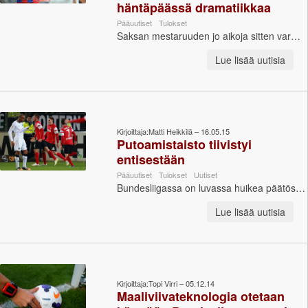
häntäpäässä dramatiikkaa
Pääuutiset
Tulokset
Saksan mestaruuden jo aikoja sitten varmistanut Bayern München voitti kauden päätösottelunsa 2-0 Mainzia vastaan. Myös putoamistaistelu venyi lau...
Lue lisää uutisia
Kirjoittaja:Matti Heikkilä – 16.05.15
Putoamistaisto tiivistyi
entisestään
Pääuutiset
Tulokset
Uutiset
Bundesliigassa on luvassa huikea päätöskierros, sillä lauantain ottelut eivät tuoneet mitään selvyyttä putoamistaistoon. Päinvastoin. Hannove...
Lue lisää uutisia
Kirjoittaja:Topi Virri – 05.12.14
Maaliviivateknologia otetaan