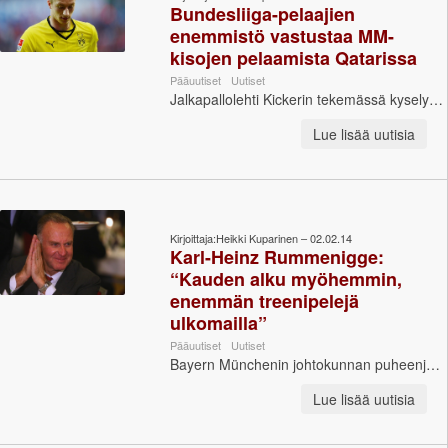
Bundesliiga-pelaajien
enemmistö vastustaa MM-
kisojen pelaamista Qatarissa
Pääuutiset
Uutiset
Jalkapallolehti Kickerin tekemässä kyselyssä on paljastunut, että yli 60 prosenttia Bundesliiga-pelaajista vastustaa vuoden 2022 jalkapallon MM-...
Lue lisää uutisia
Kirjoittaja:Heikki Kuparinen – 02.02.14
Karl-Heinz Rummenigge:
“Kauden alku myöhemmin,
enemmän treenipelejä
ulkomailla”
Pääuutiset
Uutiset
Bayern Münchenin johtokunnan puheenjohtaja Karl-Heinz Rummenigge ehdottaa Bundesliigan kauden alun siirtämistä kaksi viikkoa myöhemmäksi. Samal...
Lue lisää uutisia