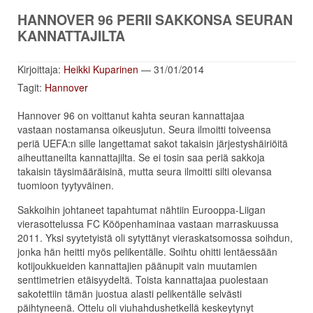
HANNOVER 96 PERII SAKKONSA SEURAN
KANNATTAJILTA
Kirjoittaja:
Heikki Kuparinen
— 31/01/2014
Tagit:
Hannover
Hannover 96 on voittanut kahta seuran kannattajaa
vastaan nostamansa oikeusjutun. Seura ilmoitti toiveensa
periä UEFA:n sille langettamat sakot takaisin järjestyshäiriöitä
aiheuttaneilta kannattajilta. Se ei tosin saa periä sakkoja
takaisin täysimääräisinä, mutta seura ilmoitti silti olevansa
tuomioon tyytyväinen.
Sakkoihin johtaneet tapahtumat nähtiin Eurooppa-Liigan
vierasottelussa FC Kööpenhaminaa vastaan marraskuussa
2011. Yksi syytetyistä oli sytyttänyt vieraskatsomossa soihdun,
jonka hän heitti myös pelikentälle. Soihtu ohitti lentäessään
kotijoukkueiden kannattajien päänupit vain muutamien
senttimetrien etäisyydeltä. Toista kannattajaa puolestaan
sakotettiin tämän juostua alasti pelikentälle selvästi
päihtyneenä. Ottelu oli viuhahdushetkellä keskeytynyt