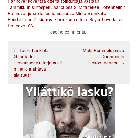
Hannover koventaa otteita soihduttajia vastaan
Tammikuun siirtospekulaatiot osa 2: Mitä tekee Hoffenheim?
Hannover-johdolta luottamuslause Mirko Slomkalle
Bundesliigan 7. kierros, kierroksen ottelu: Bayer Leverkusen-
Hannover 96
loading comments...
←
Tuore hankinta
Mats Hummels palaa
Guardado:
Dortmundin
“Leverkusenin tarjous oli
kokoonpanoon
→
minulle mahtava
tilaisuus”