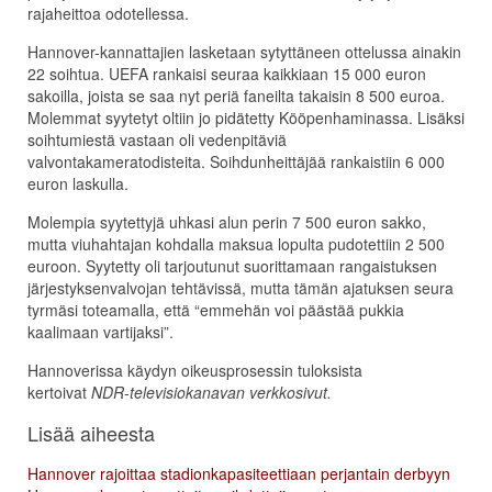
rajaheittoa odotellessa.
Hannover-kannattajien lasketaan sytyttäneen ottelussa ainakin
22 soihtua. UEFA rankaisi seuraa kaikkiaan 15 000 euron
sakoilla, joista se saa nyt periä faneilta takaisin 8 500 euroa.
Molemmat syytetyt oltiin jo pidätetty Kööpenhaminassa. Lisäksi
soihtumiestä vastaan oli vedenpitäviä
valvontakameratodisteita. Soihdunheittäjää rankaistiin 6 000
euron laskulla.
Molempia syytettyjä uhkasi alun perin 7 500 euron sakko,
mutta viuhahtajan kohdalla maksua lopulta pudotettiin 2 500
euroon. Syytetty oli tarjoutunut suorittamaan rangaistuksen
järjestyksenvalvojan tehtävissä, mutta tämän ajatuksen seura
tyrmäsi toteamalla, että “emmehän voi päästää pukkia
kaalimaan vartijaksi”.
Hannoverissa käydyn oikeusprosessin tuloksista
kertoivat
NDR-televisiokanavan verkkosivut.
Lisää aiheesta
Hannover rajoittaa stadionkapasiteettiaan perjantain derbyyn