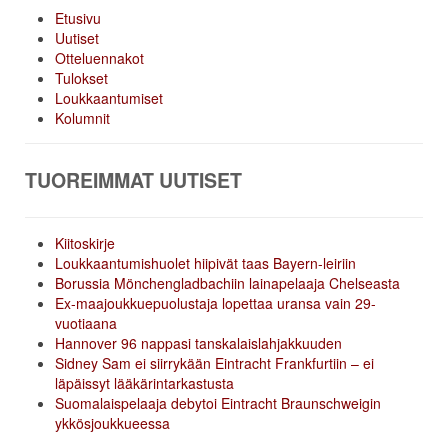
Etusivu
Uutiset
Otteluennakot
Tulokset
Loukkaantumiset
Kolumnit
TUOREIMMAT UUTISET
Kiitoskirje
Loukkaantumishuolet hiipivät taas Bayern-leiriin
Borussia Mönchengladbachiin lainapelaaja Chelseasta
Ex-maajoukkuepuolustaja lopettaa uransa vain 29-
vuotiaana
Hannover 96 nappasi tanskalaislahjakkuuden
Sidney Sam ei siirrykään Eintracht Frankfurtiin – ei
läpäissyt lääkärintarkastusta
Suomalaispelaaja debytoi Eintracht Braunschweigin
ykkösjoukkueessa