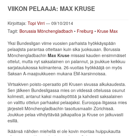
VIIKON PELAAJA: MAX KRUSE
Kirjoittaja:
Topi Virri
— 09/10/2014
Tagit:
Borussia Mönchengladbach
•
Freiburg
•
Kruse Max
Yksi Bundesligan viime vuosien parhaista hyökkäyspään
pelaajista parantaa otteitaan kuin sika juoksuaan. Borussia
Mönchengladbachin
Max Kruse
missasi kauden ensimmäiset
ottelut, mutta nyt saksalainen on palannut, ja joukkue keikkuu
sarjataulukossa kolmantena. 26-vuotias hyökkääjä on myös
Saksan A-maajoukkueen mukana EM-karsinnoissa.
Virtsakiven poisto-operaatio piti Krusen sivussa alkukaudesta.
Sen jälkeen Bundesligassa mies on viidessä ottelussa osunut
kolmesti, antanut kaksi maalisyöttöä ja kahdesti saksalainen
on valittu ottelun parhaaksi pelaajaksi. Eurooppa-liigassa mies
järjesteli Mönchengladbachin tasoitusmaalin Zürichissä.
Joukkue pelaa viihdyttävää jalkapalloa ja Kruse on jatkuvasti
esillä.
Ikäänsä nähden miehellä ei ole kovin montaa huippukautta