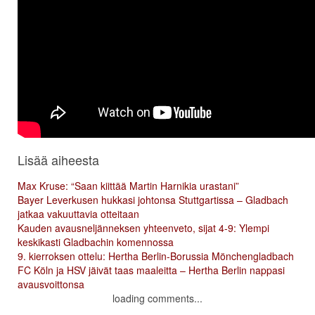
Lisää aiheesta
Max Kruse: “Saan kiittää Martin Harnikia urastani”
Bayer Leverkusen hukkasi johtonsa Stuttgartissa – Gladbach
jatkaa vakuuttavia otteitaan
Kauden avausneljänneksen yhteenveto, sijat 4-9: Ylempi
keskikasti Gladbachin komennossa
9. kierroksen ottelu: Hertha Berlin-Borussia Mönchengladbach
FC Köln ja HSV jäivät taas maaleitta – Hertha Berlin nappasi
avausvoittonsa
loading comments...