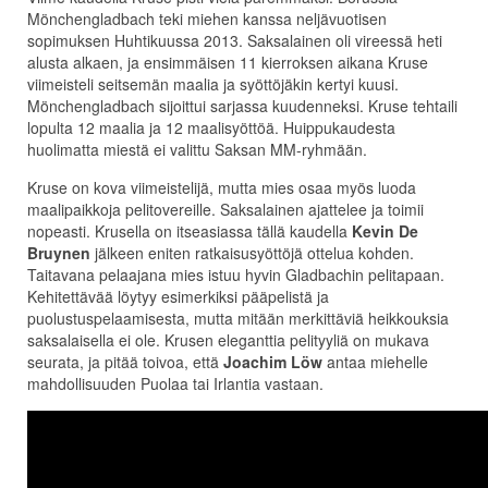
Mönchengladbach teki miehen kanssa neljävuotisen
sopimuksen Huhtikuussa 2013. Saksalainen oli vireessä heti
alusta alkaen, ja ensimmäisen 11 kierroksen aikana Kruse
viimeisteli seitsemän maalia ja syöttöjäkin kertyi kuusi.
Mönchengladbach sijoittui sarjassa kuudenneksi. Kruse tehtaili
lopulta 12 maalia ja 12 maalisyöttöä. Huippukaudesta
huolimatta miestä ei valittu Saksan MM-ryhmään.
Kruse on kova viimeistelijä, mutta mies osaa myös luoda
maalipaikkoja pelitovereille. Saksalainen ajattelee ja toimii
nopeasti. Krusella on itseasiassa tällä kaudella
Kevin De
Bruynen
jälkeen eniten ratkaisusyöttöjä ottelua kohden.
Taitavana pelaajana mies istuu hyvin Gladbachin pelitapaan.
Kehitettävää löytyy esimerkiksi pääpelistä ja
puolustuspelaamisesta, mutta mitään merkittäviä heikkouksia
saksalaisella ei ole. Krusen eleganttia pelityyliä on mukava
seurata, ja pitää toivoa, että
Joachim Löw
antaa miehelle
mahdollisuuden Puolaa tai Irlantia vastaan.