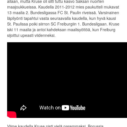
allaan, mutta Kruse oli silti tuttu kasvo Saksan nuorten
maajoukkueissa. Kaudella 2011-2012 mies paukutteli mukavat
13 maalia 2. Bundesligassa FC St. Paulin riveissä. Varsinainen
läpilyönti tapahtui vasta seuraavalla kaudella, kun hyvä kausi
St. Paulissa poiki siirron SC Freiburgiin 1. Bundesligaan. Kruse
iski 11 maalia ja antoi kahdeksan maalisyöttöä, kun Freiburg
sijoittui upeasti viidenneksi.
Viime kaudella Kruse pisti vielä paremmaksi. Borussia