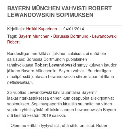
BAYERN MÜNCHEN VAHVISTI ROBERT
LEWANDOWSKIN SOPIMUKSEN
Kirjoittaja:
Heikki Kuparinen
— 04/01/2014
Tagit:
Bayern München
•
Borussia Dortmund
•
Lewandowski
Robert
Bundesliigan merkittävin julkinen salaisuus ei enää ole
salaisuus: Borussia Dortmundin puolalainen
tähtihyökkääjä
Robert Lewandowski
siirtyy kuluvan kauden
jälkeen Bayern Müncheniin. Bayern vahvisti Bundesliigan
maalipörssiä johtavan Lewandowskin siirron lauantai-iltana
nettisivuillaan
.
25-vuotias Lewandowski kävi lauantaina Bayernin
lääkärintarkastuksessa ennen kuin osapuolet allekirjoittivat
sopimuksen. Sopimuspaperiin kirjattiin suunnitelma viiden
vuoden yhteistyöstä eli toisin sanoen Lewandowskin Bayern-
diili kestää kesään 2019 saakka.
– Olemme erittäin tyytyväisiä, että siirto onnistui. Robert