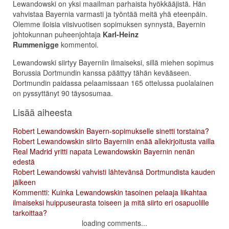
Lewandowski on yksi maailman parhaista hyökkääjistä. Hän
vahvistaa Bayernia varmasti ja työntää meitä yhä eteenpäin.
Olemme iloisia viisivuotisen sopimuksen synnystä, Bayernin
johtokunnan puheenjohtaja
Karl-Heinz
Rummenigge
kommentoi.
Lewandowski siirtyy Bayerniin ilmaiseksi, sillä miehen sopimus
Borussia Dortmundin kanssa päättyy tähän kevääseen.
Dortmundin paidassa pelaamissaan 165 ottelussa puolalainen
on pyssyttänyt 90 täysosumaa.
Lisää aiheesta
Robert Lewandowskin Bayern-sopimukselle sinetti torstaina?
Robert Lewandowskin siirto Bayerniin enää allekirjoitusta vailla
Real Madrid yritti napata Lewandowskin Bayernin nenän
edestä
Robert Lewandowski vahvisti lähtevänsä Dortmundista kauden
jälkeen
Kommentti: Kuinka Lewandowskin tasoinen pelaaja liikahtaa
ilmaiseksi huippuseurasta toiseen ja mitä siirto eri osapuolille
tarkoittaa?
loading comments...