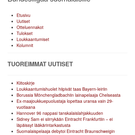
Etusivu
Uutiset
Otteluennakot
Tulokset
Loukkaantumiset
Kolumnit
TUOREIMMAT UUTISET
Kiitoskirje
Loukkaantumishuolet hiipivät taas Bayern-leiriin
Borussia Mönchengladbachiin lainapelaaja Chelseasta
Ex-maajoukkuepuolustaja lopettaa uransa vain 29-
vuotiaana
Hannover 96 nappasi tanskalaislahjakkuuden
Sidney Sam ei siirrykään Eintracht Frankfurtiin – ei
läpäissyt lääkärintarkastusta
Suomalaispelaaja debytoi Eintracht Braunschweigin