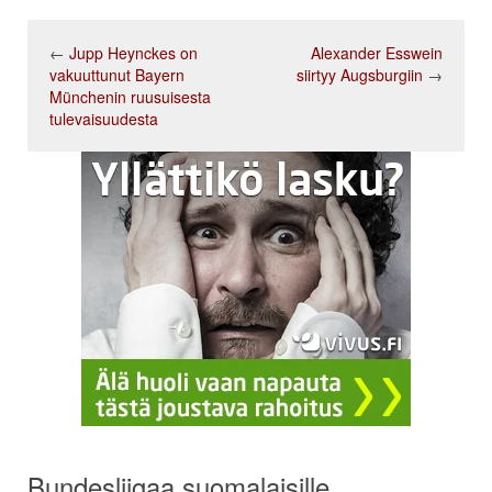
←
Jupp Heynckes on
Alexander Esswein
vakuuttunut Bayern
siirtyy Augsburgiin
→
Münchenin ruusuisesta
tulevaisuudesta
Bundesliigaa suomalaisille