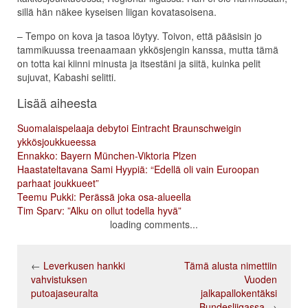
sillä hän näkee kyseisen liigan kovatasoisena.
– Tempo on kova ja tasoa löytyy. Toivon, että pääsisin jo
tammikuussa treenaamaan ykkösjengin kanssa, mutta tämä
on totta kai kiinni minusta ja itsestäni ja siitä, kuinka pelit
sujuvat, Kabashi selitti.
Lisää aiheesta
Suomalaispelaaja debytoi Eintracht Braunschweigin
ykkösjoukkueessa
Ennakko: Bayern München-Viktoria Plzen
Haastateltavana Sami Hyypiä: “Edellä oli vain Euroopan
parhaat joukkueet”
Teemu Pukki: Perässä joka osa-alueella
Tim Sparv: ”Alku on ollut todella hyvä”
loading comments...
←
Leverkusen hankki
Tämä alusta nimettiin
vahvistuksen
Vuoden
putoajaseuralta
jalkapallokentäksi
Bundesliigassa
→