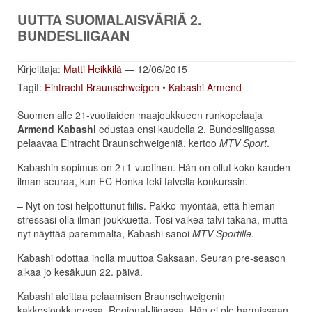
UUTTA SUOMALAISVÄRIÄ 2.
BUNDESLIIGAAN
Kirjoittaja:
Matti Heikkilä
— 12/06/2015
Tagit:
Eintracht Braunschweigen
•
Kabashi Armend
Suomen alle 21-vuotiaiden maajoukkueen runkopelaaja
Armend Kabashi
edustaa ensi kaudella 2. Bundesliigassa
pelaavaa Eintracht Braunschweigeniä, kertoo
MTV Sport
.
Kabashin sopimus on 2+1-vuotinen. Hän on ollut koko kauden
ilman seuraa, kun FC Honka teki talvella konkurssin.
– Nyt on tosi helpottunut fiilis. Pakko myöntää, että hieman
stressasi olla ilman joukkuetta. Tosi vaikea talvi takana, mutta
nyt näyttää paremmalta, Kabashi sanoi
MTV Sportille
.
Kabashi odottaa inolla muuttoa Saksaan. Seuran pre-season
alkaa jo kesäkuun 22. päivä.
Kabashi aloittaa pelaamisen Braunschweigenin
kakkosjoukkueessa, Regional-liigassa. Hän ei ole harmissaan,