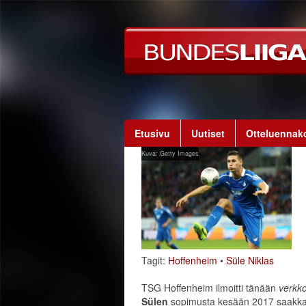
Etusivu
Uutiset
Otteluennak
Kuva: Getty Images
Tagit:
Hoffenheim
•
Süle Niklas
TSG Hoffenheim ilmoitti tänään
verkko
Sülen
sopimusta kesään 2017 saakka.