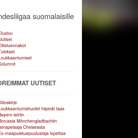
desliigaa suomalaisille
Etusivu
Uutiset
Otteluennakot
Tulokset
Loukkaantumiset
Kolumnit
OREIMMAT UUTISET
Kiitoskirje
Loukkaantumishuolet hiipivät taas
Bayern-leiriin
Borussia Mönchengladbachiin
lainapelaaja Chelseasta
Ex-maajoukkuepuolustaja lopettaa