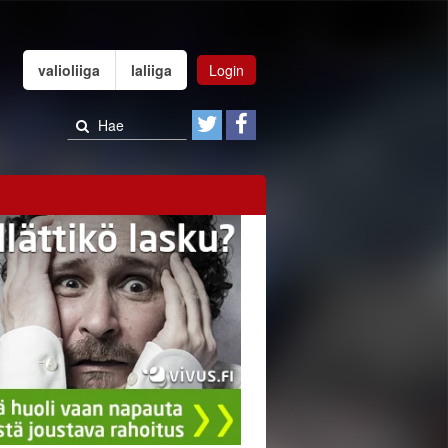
valioliiga
laliiga
Login