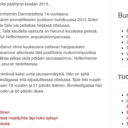
isi päättynyt kesään 2015.
Bun
enheimiin Darmstadtista 14-vuotiaana.
hänet ammattilaisten joukkoon huhtikuussa 2013 Sülen
a Süle sai peliaikaa neljässä ottelussa,
 Tällä kaudella vastuuta on herunut kuudessa pelissä.
ollut Hoffenheimin avauskokoonpanossa.
ja ottanut viime kuukausina valtavan harppauksen
uamme alleviivata tätä positiivista molemminpuolista
ä Niklas jatkaa vielä pitkään seurassamme, Hoffenheimin
a seuran tiedotteessa.
nimiinsä kaksi uutta seuraennätystä. Hän on sekä
TU
liigassa että kilpailullisessa ottelussa. Süle teki maalin
saan 18 vuoden ja 21 päivän ikäinen. Bundesliigassa hän
oden ja 60 päivän iässä.
llinen
issä maalijuhlia läpi koko syksyn
olesta