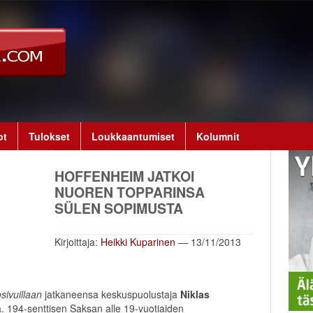
ot
Tulokset
Loukkaantumiset
Kolumnit
HOFFENHEIM JATKOI
NUOREN TOPPARINSA
SÜLEN SOPIMUSTA
Kirjoittaja:
Heikki Kuparinen
— 13/11/2013
sivuillaan
jatkaneensa keskuspuolustaja
Niklas
 194-senttisen Saksan alle 19-vuotiaiden