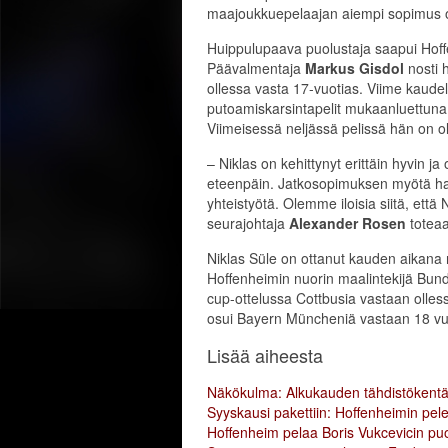
maajoukkuepelaajan aiempi sopimus ol
Huippulupaava puolustaja saapui Hoff
Päävalmentaja
Markus Gisdol
nosti 
ollessa vasta 17-vuotias. Viime kaudell
putoamiskarsintapelit mukaanluettuna.
Viimeisessä neljässä pelissä hän on 
– Niklas on kehittynyt erittäin hyvin 
eteenpäin. Jatkosopimuksen myötä hal
yhteistyötä. Olemme iloisia siitä, ett
seurajohtaja
Alexander Rosen
totea
Niklas Süle on ottanut kauden aikana 
Hoffenheimin nuorin maalintekijä Bundes
cup-ottelussa Cottbusia vastaan olles
osui Bayern Müncheniä vastaan 18 vu
Lisää aiheesta
Näkökulma: Alkukauden tähdistökentä
Syyskausi pakettiin: Hoffenheimin pele
Hoffenheim pelaa Boris Vukcevicin pu