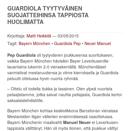
GUARDIOLA TYYTYVÄINEN
SUOJATTEIHINSA TAPPIOSTA
HUOLIMATTA
Kirjoittaja:
Matti Heikkilä
— 03/05/2015
Tagit:
Bayern München
•
Guardiola Pep
•
Neuer Manuel
Pep Guardiola
oli tyytyväinen joukkueensa suoritukseen,
vaikka Bayern München hävisikin Bayer Leverkusenille
lauantaina lukemin 2-0 vieraskentällä. Müncheniläiset
varmistivat mestaruudensa jo viime kierroksella ja Guardiola
peluutti ottelussa hyvin nuorta ryhmää.
– Ottelu oli todella tiukka ja tasainen. Olen ylpeä nuorista
pelaajistamme, jotka saivat nauttia peliajasta, Guardiola kertoi
saksalaislehdistölle.
Bayern München kohtaa keskiviikkona Barcelonan vieraissa
Mestareiden liigan välierien ensimmäisessä osaottelussa.
Bayern Münchenin maalivahti
Manuel Neuer
ei Leverkusen-
tappiosta välittänyt. Hän oli myös iloinen, että joukkue välttyi