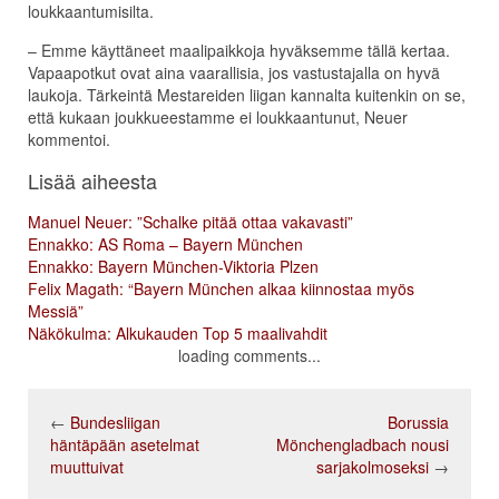
loukkaantumisilta.
– Emme käyttäneet maalipaikkoja hyväksemme tällä kertaa.
Vapaapotkut ovat aina vaarallisia, jos vastustajalla on hyvä
laukoja. Tärkeintä Mestareiden liigan kannalta kuitenkin on se,
että kukaan joukkueestamme ei loukkaantunut, Neuer
kommentoi.
Lisää aiheesta
Manuel Neuer: ”Schalke pitää ottaa vakavasti”
Ennakko: AS Roma – Bayern München
Ennakko: Bayern München-Viktoria Plzen
Felix Magath: “Bayern München alkaa kiinnostaa myös
Messiä”
Näkökulma: Alkukauden Top 5 maalivahdit
loading comments...
←
Bundesliigan
Borussia
häntäpään asetelmat
Mönchengladbach nousi
muuttuivat
sarjakolmoseksi
→