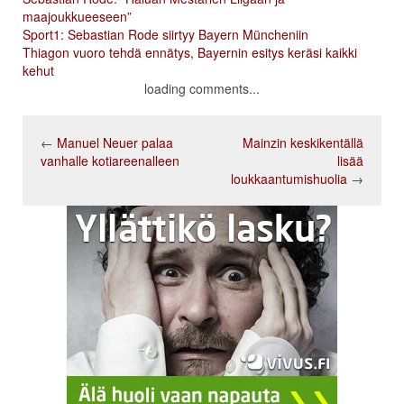
maajoukkueeseen”
Sport1: Sebastian Rode siirtyy Bayern Müncheniin
Thiagon vuoro tehdä ennätys, Bayernin esitys keräsi kaikki
kehut
loading comments...
←
Manuel Neuer palaa
Mainzin keskikentällä
vanhalle kotiareenalleen
lisää
loukkaantumishuolia
→