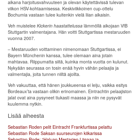
aikana harjoitusvahvuuteen ja olevan käytettävissä tulevan
viikon HSV-kohtaamisessa. Keskiviikkoinen cup-ottelu
Bochumia vastaan tulee kuitenkin vielä liian aikaisin.
Veh muistelee
Kickerin haastattelussa
lämmöllä aikojaan VfB
Stuttgartin valmentajana. Hän voitti Stuttgartissa mestaruuden
vuonna 2007.
– Mestaruuden voittaminen nimenomaan Stuttgartissa, ei
Bayern Münchenin kanssa, tulee olemaan aina jotain
mahtavaa. Riippumatta siitä, kuinka monta vuotta on kulunut.
Nykyään seurassa on tosin enää hyvin vähän pelaajia ja
valmentajia, joita tunnen niiltä ajoilta.
Veh vakuuttaa, että hänen joukkueensa ei leiju, vaikka esitys
Bordeaux’ta vastaan olikin erinomainen. Eintrachtin pelaajiston
jalat ovat aina pysyneet tiukasti maassa ja niin ne pysyvät
kuulemma nytkin.
Lisää aiheesta
Sebastian Roden pelit Eintracht Frankfurtissa pelattu
Sebastian Rode Saksan suurseurojen kiikarissa
Sebastian Rode: “Haluan Mestarien Liigaan ja