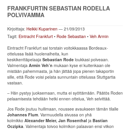
FRANKFURTIN SEBASTIAN RODELLA
POLVIVAMMA
Kirjoittaja:
Heikki Kuparinen
— 21/09/2013
Tagit:
Eintracht Frankfurt
•
Rode Sebastian
•
Veh Armin
Eintracht Frankfurt sai torstain voitokkaassa Bordeaux-
ottelussa lisää huolenaiheita, kun
keskikenttäpelaaja
Sebastian Rode
loukkasi polveaan.
Valmentaja
Armin Veh’n
mukaan kyse ei kuitenkaan ole
mistään pahemmasta, ja hän jättää jopa pienen takaportin
sille, että Rode voisi pelata sunnuntain ottelussa Stuttgartia
vastaan.
– Hän pystyy juoksemaan, mutta ei syöttämään. Päätös Roden
pelaamisesta tehdään hetki ennen ottelua, Veh selvittää.
Jos Rode joutuu huilimaan, noussee avaukseen tämän tilalle
Johannes Flum
. Varmuudella sivussa on yhä
kolmikko
Alexander Meier, Jan Rosenthal
ja
Bastian
Oczipka
. Valmentaja toivoo kolmikon palaavan ensi viikon