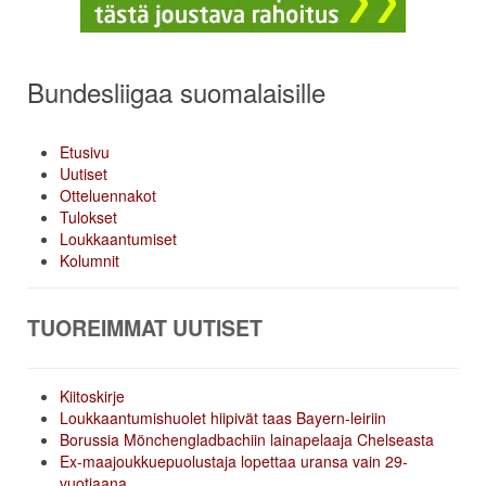
Bundesliigaa suomalaisille
Etusivu
Uutiset
Otteluennakot
Tulokset
Loukkaantumiset
Kolumnit
TUOREIMMAT UUTISET
Kiitoskirje
Loukkaantumishuolet hiipivät taas Bayern-leiriin
Borussia Mönchengladbachiin lainapelaaja Chelseasta
Ex-maajoukkuepuolustaja lopettaa uransa vain 29-
vuotiaana