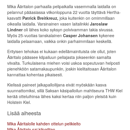
Mika Ääritalon parhaalla pelipaikalla vasemmalla laidalla on
pelannut pääasiassa viikonloppuna 22 vuotta täyttävä Hertha-
kasvatti
Patrick Breitkreuz
,
joka kuitenkin on omimmillaan
oikealla laidalla. Varsinainen vasen laitalinkki
Jaroslaw
Lindner
oli lähes koko syksyn polvivamman takia sivussa.
Myös 25-vuotias tanskalainen
Casper Johansen
kykenee
laidalla pelaamaan, vaikka onkin parhaimmilaan keskellä.
Erityisen tehokas ei kukaan edellämainituista ole ollut, joten
Ääritalo päässee kilpailuun peliajasta jokseenkin samalta
viivalta. Turkulaisena miehen voisi uskoa sopeutuvan helposti
pienehköön satamakaupunkiin, joskin kielitaitoaan Ääritalon
kannattaa kohentaa pikaisesti.
Kielissä paineet jalkapalloilijana eivät myöskään kasva
suunnattomiksi, sillä Saksan käsipalloilun mahtiseura THW Kiel
kerää otteluihinsa lähes kaksi kertaa niin paljon yleisöä kuin
Holstein Kiel.
Lisää aiheesta
Mika Ääritalolle kahden ottelun pelikielto
Mika Ääritalo sai kilpailijan