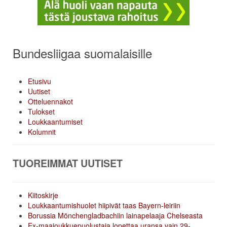
Bundesliigaa suomalaisille
Etusivu
Uutiset
Otteluennakot
Tulokset
Loukkaantumiset
Kolumnit
TUOREIMMAT UUTISET
Kiitoskirje
Loukkaantumishuolet hiipivät taas Bayern-leiriin
Borussia Mönchengladbachiin lainapelaaja Chelseasta
Ex-maajoukkuepuolustaja lopettaa uransa vain 29-