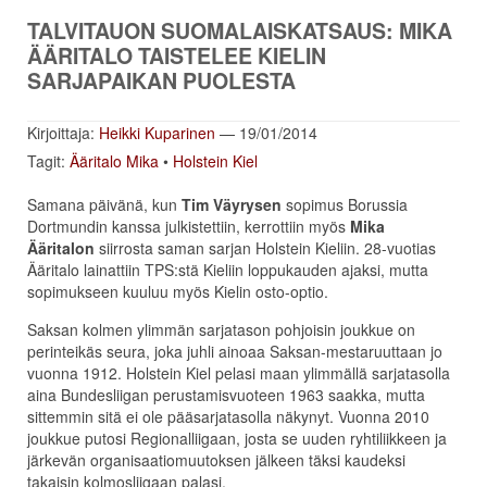
TALVITAUON SUOMALAISKATSAUS: MIKA
ÄÄRITALO TAISTELEE KIELIN
SARJAPAIKAN PUOLESTA
Kirjoittaja:
Heikki Kuparinen
— 19/01/2014
Tagit:
Ääritalo Mika
•
Holstein Kiel
Samana päivänä, kun
Tim Väyrysen
sopimus Borussia
Dortmundin kanssa julkistettiin, kerrottiin myös
Mika
Ääritalon
siirrosta saman sarjan Holstein Kieliin. 28-vuotias
Ääritalo lainattiin TPS:stä Kieliin loppukauden ajaksi, mutta
sopimukseen kuuluu myös Kielin osto-optio.
Saksan kolmen ylimmän sarjatason pohjoisin joukkue on
perinteikäs seura, joka juhli ainoaa Saksan-mestaruuttaan jo
vuonna 1912. Holstein Kiel pelasi maan ylimmällä sarjatasolla
aina Bundesliigan perustamisvuoteen 1963 saakka, mutta
sittemmin sitä ei ole pääsarjatasolla näkynyt. Vuonna 2010
joukkue putosi Regionalliigaan, josta se uuden ryhtiliikkeen ja
järkevän organisaatiomuutoksen jälkeen täksi kaudeksi
takaisin kolmosliigaan palasi.