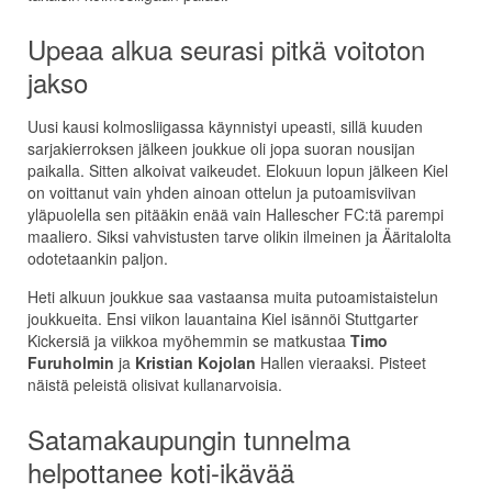
Upeaa alkua seurasi pitkä voitoton
jakso
Uusi kausi kolmosliigassa käynnistyi upeasti, sillä kuuden
sarjakierroksen jälkeen joukkue oli jopa suoran nousijan
paikalla. Sitten alkoivat vaikeudet. Elokuun lopun jälkeen Kiel
on voittanut vain yhden ainoan ottelun ja putoamisviivan
yläpuolella sen pitääkin enää vain Hallescher FC:tä parempi
maaliero. Siksi vahvistusten tarve olikin ilmeinen ja Ääritalolta
odotetaankin paljon.
Heti alkuun joukkue saa vastaansa muita putoamistaistelun
joukkueita. Ensi viikon lauantaina Kiel isännöi Stuttgarter
Kickersiä ja viikkoa myöhemmin se matkustaa
Timo
Furuholmin
ja
Kristian Kojolan
Hallen vieraaksi. Pisteet
näistä peleistä olisivat kullanarvoisia.
Satamakaupungin tunnelma
helpottanee koti-ikävää