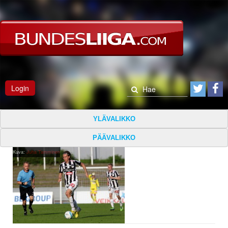
Login
YLÄVALIKKO
PÄÄVALIKKO
Kuva:
Juha Tamminen