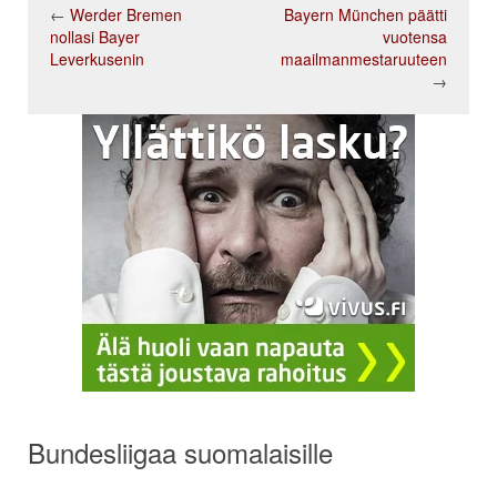
←
Werder Bremen
Bayern München päätti
nollasi Bayer
vuotensa
Leverkusenin
maailmanmestaruuteen
→
Bundesliigaa suomalaisille