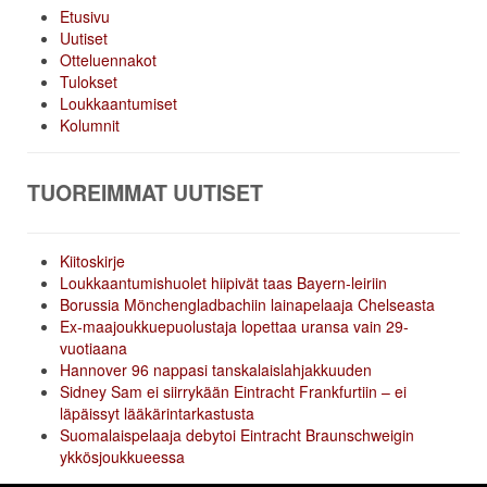
Etusivu
Uutiset
Otteluennakot
Tulokset
Loukkaantumiset
Kolumnit
TUOREIMMAT UUTISET
Kiitoskirje
Loukkaantumishuolet hiipivät taas Bayern-leiriin
Borussia Mönchengladbachiin lainapelaaja Chelseasta
Ex-maajoukkuepuolustaja lopettaa uransa vain 29-
vuotiaana
Hannover 96 nappasi tanskalaislahjakkuuden
Sidney Sam ei siirrykään Eintracht Frankfurtiin – ei
läpäissyt lääkärintarkastusta
Suomalaispelaaja debytoi Eintracht Braunschweigin
ykkösjoukkueessa