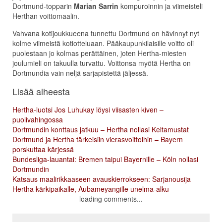
Dortmund-topparin
Marian Sarrin
kompuroinnin ja viimeisteli
Herthan voittomaalin.
Vahvana kotijoukkueena tunnettu Dortmund on hävinnyt nyt
kolme viimeistä kotiotteluaan. Pääkaupunkilaisille voitto oli
puolestaan jo kolmas perättäinen, joten Hertha-miesten
joulumieli on takuulla turvattu. Voittonsa myötä Hertha on
Dortmundia vain neljä sarjapistettä jäljessä.
Lisää aiheesta
Hertha-luotsi Jos Luhukay löysi viisasten kiven –
puolivahingossa
Dortmundin konttaus jatkuu – Hertha nollasi Keltamustat
Dortmund ja Hertha tärkeisiin vierasvoittoihin – Bayern
porskuttaa kärjessä
Bundesliga-lauantai: Bremen taipui Bayernille – Köln nollasi
Dortmundin
Katsaus maalirikkaaseen avauskierrokseen: Sarjanousija
Hertha kärkipaikalle, Aubameyangille unelma-alku
loading comments...