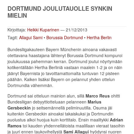
DORTMUND JOULUTAUOLLE SYNKIN
MIELIN
Kirjoittaja:
Heikki Kuparinen
— 21/12/2013
Tagit:
Allagui Sami
•
Borussia Dortmund
•
Hertha Berlin
Bundesliigakauteen Bayern Münchenin ainoana vakavasti
otettavana haastajana lähtenyt Borussia Dortmund kompuroi
joulukuussa pahemman kerran. Dortmund joutui nöyrtymään
kotikentällään Hertha Berliniä vastaan maalein 1-2 ja on näin
jäänyt Bayernista jo tavoittamattomalta tuntuvan 12 pisteen
päähän. Kaiken lisäksi Bayern on pelannut yhden ottelun
Dortmundia vähemmän.
Dortmund sai otteluun mainion alun, sillä
Marco Reus
ohitti
Bundesliigan debyyttiotteluaan pelanneen
Marius
Gersbeckin
jo seitsemännellä peliminuutilla. Osuma jäi
kuitenkin Gersbeckin ainoaksi takaiskuksi ja Dortmundin
puolustus alkoi huojua kuin korttitalo. Ensin maalitykki
Adrian
Ramos
toi kauden yhdennellätoista maalillaan vieraat tasoihin
ja juuri ennen taukovihellystä
Sami Allagui
hyödynsi nuoren