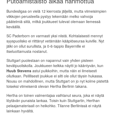
Putoamistaisto alkaa hahmottua
Bundesligaa on vielä 12 kierrosta jäljellä, mutta viimeisimpien
viikkojen perusteella pystyy tekemään melko vahvoja
päätelmiä siitä, mitkä joukkueet tulevat olemaan liemessä
keväällä.
SC Paderborn on varmasti yksi niistä. Kohtalaisesti mennyt
syyspuolisko ei riittänyt vetämään kääpiöseuraa kuiville. Nyt
jälki on ollut surullista, ja 0-6-tappio Bayernille ei
itseluottamusta nostanut.
Stuttgart puolestaan on napannut vain yhden pisteen
kevätpuoliskolla. Joukkueen kelkka näytti jo kääntyvän, kun
Huub Stevens
astui puikkoihin, mutta näin ei ilmeisesti
ollutkaan. Pelillisesti joukkue ei silti ole ollut täysin hukassa.
Nousu on mahdollinen, mutta Stuttgart on jo nyt kolme pistettä
toiseksi viimeisenä olevan Hertha Berlinin takana.
Hertha on toinen valmentajaa vaihtanut seura, joka ei näytä
löytävän punaista lankaa. Toisin kuin Stuttgartin, Herthan
pelaajamateriaali on heikohko. Tilanne Berliinissä ei näytä
lainkaan hyvältä.