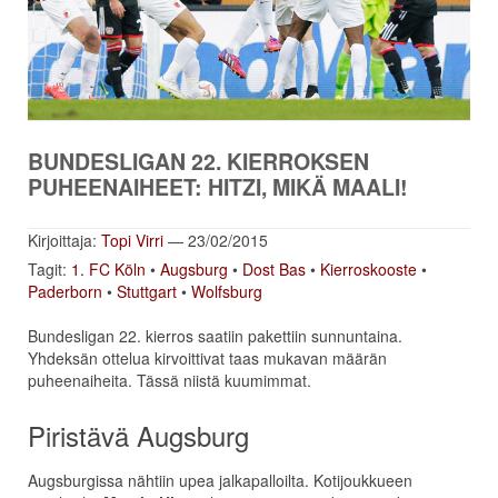
BUNDESLIGAN 22. KIERROKSEN
PUHEENAIHEET: HITZI, MIKÄ MAALI!
Kirjoittaja:
Topi Virri
— 23/02/2015
Tagit:
1. FC Köln
•
Augsburg
•
Dost Bas
•
Kierroskooste
•
Paderborn
•
Stuttgart
•
Wolfsburg
Bundesligan 22. kierros saatiin pakettiin sunnuntaina.
Yhdeksän ottelua kirvoittivat taas mukavan määrän
puheenaiheita. Tässä niistä kuumimmat.
Piristävä Augsburg
Augsburgissa nähtiin upea jalkapalloilta. Kotijoukkueen