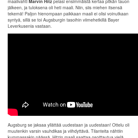
maalivahti
Marvin Hitz
pelasi ensimmäistä kertaa pitkän tauon
jälkeen, ja tuloksena oli heti maali. Niin, siis miehen itsensä
tekemä! Paljon hienompaan paikkaan maali ei olisi voinutkaan
syntyä, sillä se toi Augsburgin tasoihin viimehetkillä Bayer
Leverkusenia vastaan.
Augsburg se jaksaa yllättää uudestaan ja uudestaan! Ottelu oli
muutenkin varsin vauhdikas ja viihdyttävä. Tilanteita nähtiin
kummassakin päässä. Hitzin maali saattaa osoittautua vielä