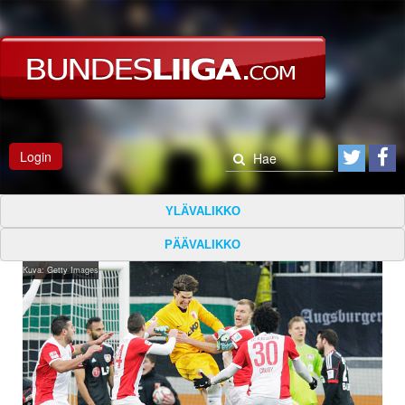
Login
YLÄVALIKKO
PÄÄVALIKKO
Kuva: Getty Images