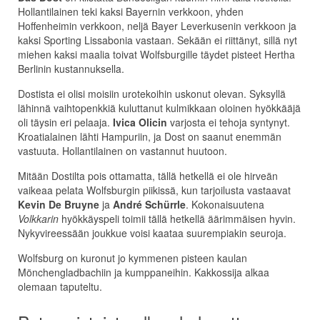
Hollantilainen teki kaksi Bayernin verkkoon, yhden
Hoffenheimin verkkoon, neljä Bayer Leverkusenin verkkoon ja
kaksi Sporting Lissabonia vastaan. Sekään ei riittänyt, sillä nyt
miehen kaksi maalia toivat Wolfsburgille täydet pisteet Hertha
Berlinin kustannuksella.
Dostista ei olisi moisiin urotekoihin uskonut olevan. Syksyllä
lähinnä vaihtopenkkiä kuluttanut kulmikkaan oloinen hyökkääjä
oli täysin eri pelaaja.
Ivica Olicin
varjosta ei tehoja syntynyt.
Kroatialainen lähti Hampuriin, ja Dost on saanut enemmän
vastuuta. Hollantilainen on vastannut huutoon.
Mitään Dostilta pois ottamatta, tällä hetkellä ei ole hirveän
vaikeaa pelata Wolfsburgin piikissä, kun tarjoilusta vastaavat
Kevin De Bruyne
ja
André Schürrle
. Kokonaisuutena
Volkkarin
hyökkäyspeli toimii tällä hetkellä äärimmäisen hyvin.
Nykyvireessään joukkue voisi kaataa suurempiakin seuroja.
Wolfsburg on kuronut jo kymmenen pisteen kaulan
Mönchengladbachiin ja kumppaneihin. Kakkossija alkaa
olemaan taputeltu.