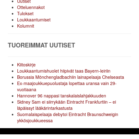
Uutiset
Otteluennakot
Tulokset
Loukkaantumiset
Kolumnit
TUOREIMMAT UUTISET
Kiitoskirje
Loukkaantumishuolet hiipivät taas Bayern-leiriin
Borussia Mönchengladbachiin lainapelaaja Chelseasta
Ex-maajoukkuepuolustaja lopettaa uransa vain 29-
vuotiaana
Hannover 96 nappasi tanskalaislahjakkuuden
Sidney Sam ei siirrykään Eintracht Frankfurtiin – ei
läpäissyt lääkärintarkastusta
Suomalaispelaaja debytoi Eintracht Braunschweigin
ykkösjoukkueessa
© 2014 valioliiga.com