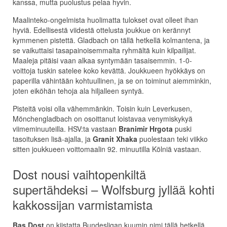
kanssa, mutta puolustus pelaa hyvin.
Maalinteko-ongelmista huolimatta tulokset ovat olleet ihan
hyviä. Edellisestä viidestä ottelusta joukkue on kerännyt
kymmenen pistettä. Gladbach on tällä hetkellä kolmantena, ja
se vaikuttaisi tasapainoisemmalta ryhmältä kuin kilpailijat.
Maaleja pitäisi vaan alkaa syntymään tasaisemmin. 1-0-
voittoja tuskin satelee koko kevättä. Joukkueen hyökkäys on
paperilla vähintään kohtuullinen, ja se on toiminut aiemminkin,
joten eiköhän tehoja ala hiljalleen syntyä.
Pisteitä voisi olla vähemmänkin. Toisin kuin Leverkusen,
Mönchengladbach on osoittanut loistavaa venymiskykyä
viimeminuuteilla. HSV:ta vastaan
Branimir Hrgota
puski
tasoituksen lisä-ajalla, ja
Granit Xhaka
puolestaan teki viikko
sitten joukkueen voittomaalin 92. minuutilla Kölniä vastaan.
Dost nousi vaihtopenkiltä
supertähdeksi – Wolfsburg jyllää kohti
kakkossijan varmistamista
Bas Dost
on kiistatta Bundesligan kuumin nimi tällä hetkellä.