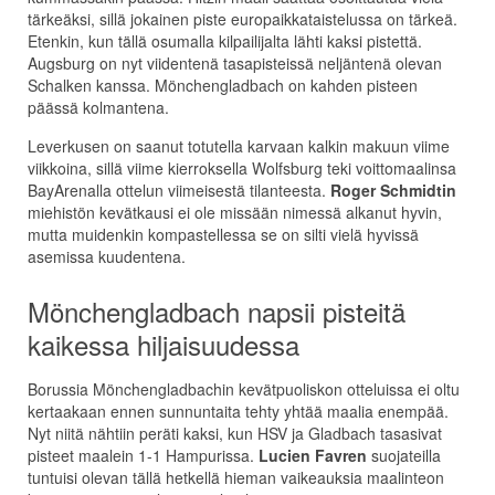
tärkeäksi, sillä jokainen piste europaikkataistelussa on tärkeä.
Etenkin, kun tällä osumalla kilpailijalta lähti kaksi pistettä.
Augsburg on nyt viidentenä tasapisteissä neljäntenä olevan
Schalken kanssa. Mönchengladbach on kahden pisteen
päässä kolmantena.
Leverkusen on saanut totutella karvaan kalkin makuun viime
viikkoina, sillä viime kierroksella Wolfsburg teki voittomaalinsa
BayArenalla ottelun viimeisestä tilanteesta.
Roger Schmidtin
miehistön kevätkausi ei ole missään nimessä alkanut hyvin,
mutta muidenkin kompastellessa se on silti vielä hyvissä
asemissa kuudentena.
Mönchengladbach napsii pisteitä
kaikessa hiljaisuudessa
Borussia Mönchengladbachin kevätpuoliskon otteluissa ei oltu
kertaakaan ennen sunnuntaita tehty yhtää maalia enempää.
Nyt niitä nähtiin peräti kaksi, kun HSV ja Gladbach tasasivat
pisteet maalein 1-1 Hampurissa.
Lucien Favren
suojateilla
tuntuisi olevan tällä hetkellä hieman vaikeauksia maalinteon