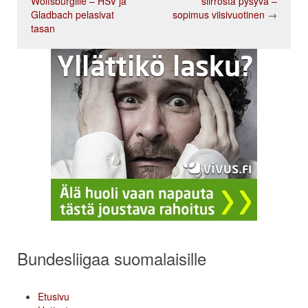
Wolfsburgille – HSV ja
siirrosta pysyvä –
Gladbach pelasivat
sopimus viisivuotinen
→
tasan
Bundesliigaa suomalaisille
Etusivu