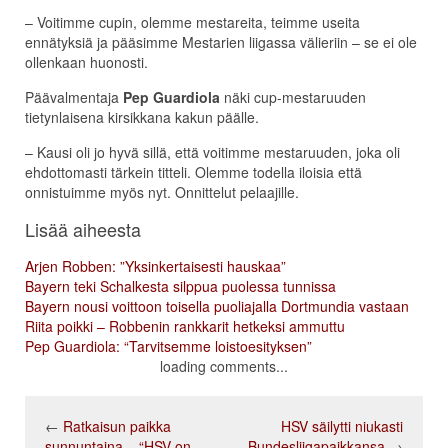
– Voitimme cupin, olemme mestareita, teimme useita
ennätyksiä ja pääsimme Mestarien liigassa välieriin – se ei ole
ollenkaan huonosti.
Päävalmentaja
Pep Guardiola
näki cup-mestaruuden
tietynlaisena kirsikkana kakun päälle.
– Kausi oli jo hyvä sillä, että voitimme mestaruuden, joka oli
ehdottomasti tärkein titteli. Olemme todella iloisia että
onnistuimme myös nyt. Onnittelut pelaajille.
Lisää aiheesta
Arjen Robben: ”Yksinkertaisesti hauskaa”
Bayern teki Schalkesta silppua puolessa tunnissa
Bayern nousi voittoon toisella puoliajalla Dortmundia vastaan
Riita poikki – Robbenin rankkarit hetkeksi ammuttu
Pep Guardiola: “Tarvitsemme loistoesityksen”
loading comments...
←
Ratkaisun paikka
HSV säilytti niukasti
sunnuntaina – “HSV on
Bundesliigapaikkansa
→