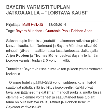
BAYERN VARMISTI TUPLAN
JATKOAJALLA – ”LOISTAVA KAUSI”
Kirjoittaja:
Matti Heikkilä
— 18/05/2014
Tagit:
Bayern München
•
Guardiola Pep
•
Robben Arjen
Saksan cupin finaalissa jouduttiin hakemaan ratkaisua pitkän
kaavan kautta, kun Dortmund ja Bayern München olivat 90
minuutin jälkeen maalittomassa tasatilanteessa. Jatkoajalla
Arjen Robben
ja
Thomas Müller
osuivat Bayernille ja näin
joukkue varmisti tuplan 2-0-voiton myötä.
Tunnelmat Bayern-leirissä olivat voiton jälkeen ymmärrettävän
korkealla.
– Olimme todella päättäväisiä voiton suhteen, kuten kaikki
saattoivat nähdä, siitä iso kiitos joukkueelle. Kaikki olivat
tavallaan jättäneet meidät ilman mahdollisuuksia, mutta tässä
olemme – olemme voittaneet ja saavuttaneet taas tuplan;
tämä on ollut loistava kausi, ratkaisija Robben hehkutti
Bayernin verkkosivuilla
.