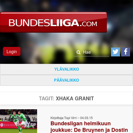
Login
YLÄVALIKKO
PÄÄVALIKKO
TAGIT:
XHAKA GRANIT
Kirjoittaja:Topi Virri – 04.03.15
Bundesligan helmikuun
joukkue: De Bruynen ja Dostin