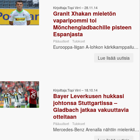
Kirjoittaja:Topi Virri – 28.11.14
Granit Xhakan mieletön
vaparipommi toi
Mönchengladbachille pisteen
Espanjasta
Pääuutiset
Tulokset
Eurooppa-liigan A-lohkon kärkikamppailussa Villarreal isännöi Borussia Mönchengladbachia. Joukkueet tasasivat pisteet värikkäiden vaiheiden jäl...
Lue lisää uutisia
Kirjoittaja:Topi Virri – 18.10.14
Bayer Leverkusen hukkasi
johtonsa Stuttgartissa –
Gladbach jatkaa vakuuttavia
otteitaan
Pääuutiset
Tulokset
Mercedes-Benz Arenalla nähtiin mielenkiintoinen ottelu, kun VfB Stuttgart nousi upeasti kolmen maalin takaa tasoihin Bayer Leverkusenia vastaan. Myö...