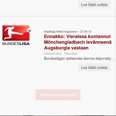
Lue lisää uutisia
Kirjoittaja:Heikki Kuparinen – 27.09.13
Ennakko: Vieraissa kontannut
Mönchengladbach levänneenä
Augsburgia vastaan
Otteluennakot
Pääuutiset
Bundesliigan seitsemäs kierros käynnistyy perjantai-iltana yllättäjäjoukkue Augsburgin ja Borussia Mönchengladbachin välisellä mittelöllä. S...
Lue lisää uutisia
Vanhemmat uutiset