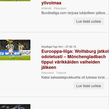
ylivoimaa
Artikkelit
Pääuutiset
Bundesliiga.com tarjoaa lukijoilleen jatkossa jokaisen kuukauden päätteeksi Kuukauden joukkue -nimellä kulkevan juttusarjan. Tuomme juttusarjassa e...
Lue lisää uutisia
Kirjoittaja:Topi Virri – 27.02.15
Eurooppa-liiga: Wolfsburg jatkoi
odotetusti – Mönchengladbach
tippui värikkäiden vaiheiden
jälkeen
Pääuutiset
Tulokset
Kaksi saksalaisjoukkuetta oli tulessa torstai-iltana Eurooppa-liigassa. Ensimmäisen osan 2-0-lukemin voittanut VfL Wolfsburg nollasi Sporting Lissabo...
Lue lisää uutisia