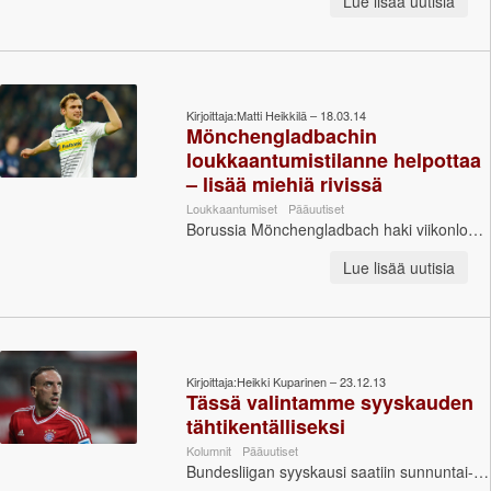
Lue lisää uutisia
Kirjoittaja:Matti Heikkilä – 18.03.14
Mönchengladbachin
loukkaantumistilanne helpottaa
– lisää miehiä rivissä
Loukkaantumiset
Pääuutiset
Borussia Mönchengladbach haki viikonloppuna komean 2-1-voiton Borussia Dortmundista huolimatta melkoisesta loukkaantumissumasta. Tilanne alkaa senkin...
Lue lisää uutisia
Kirjoittaja:Heikki Kuparinen – 23.12.13
Tässä valintamme syyskauden
tähtikentälliseksi
Kolumnit
Pääuutiset
Bundesliigan syyskausi saatiin sunnuntai-iltana päätökseen. Kausi etenee tiukassa Bayern Münchenin komennossa, mutta kakkossijasta sekä europaiko...