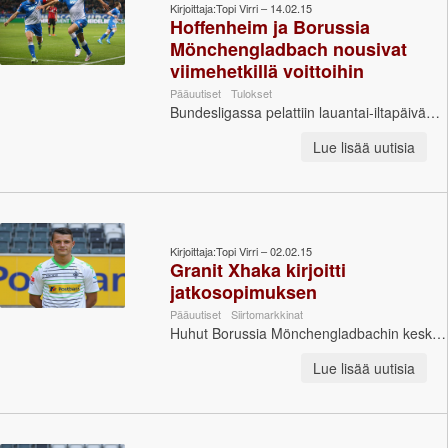
Kirjoittaja:Topi Virri – 14.02.15
Hoffenheim ja Borussia
Mönchengladbach nousivat
viimehetkillä voittoihin
Pääuutiset
Tulokset
Bundesligassa pelattiin lauantai-iltapäivänä viisi ottelua. Bayern München teurasti HSV:n, Bayer Leverkusen hävisi huikean trillerin päätteeksi...
Lue lisää uutisia
Kirjoittaja:Topi Virri – 02.02.15
Granit Xhaka kirjoitti
jatkosopimuksen
Pääuutiset
Siirtomarkkinat
Huhut Borussia Mönchengladbachin keskikenttämies Granit Xhakan siirrosta voidaan laittaa toistaiseksi jäihin. Sveitsiläinen kirjoitti jatkosopimuk...
Lue lisää uutisia